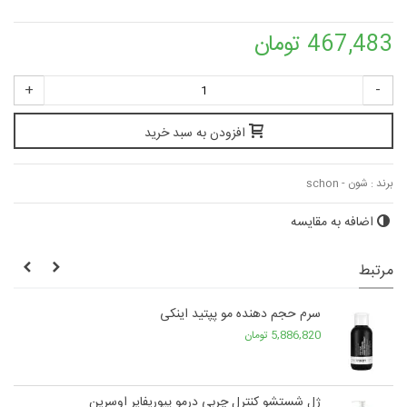
467,483 تومان
+
-
افزودن به سبد خرید
برند :
شون - schon
اضافه به مقایسه
مرتبط
سرم حجم دهنده مو پپتید اینکی
5,886,820 تومان
ژل شستشو کنترل چربی درمو پیوریفایر اوسرین