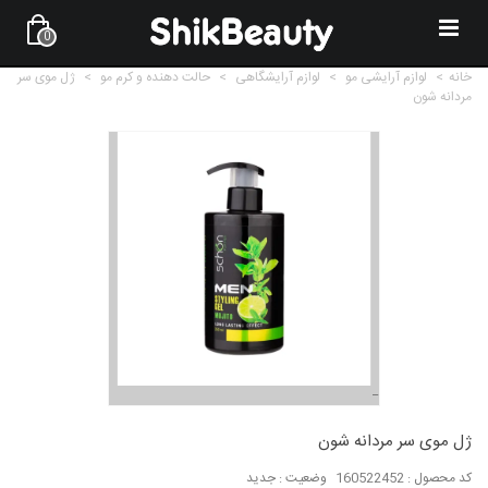
0
خانه
>
لوازم آرایشی مو
>
لوازم آرایشگاهی
>
حالت دهنده و کرم مو
>
ژل موی سر
مردانه شون
ژل موی سر مردانه شون
کد محصول :
160522452
وضعیت :
جدید