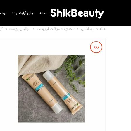
خانه
لوازم آرایشی
بهدا
خانه
>
بهداشتی
>
محصولات مراقبت از پوست
>
مراقبتی پوست
>
کر
ویژه
سی سی کرم Spf 30 سوپر دیفنس
کلینیک
24,309,105 تومان
سی سی کرم دیور Diorsnow
Brightening CC Fluid
13,884,388 تومان