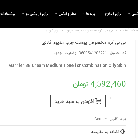
شتی
لوازم اصلاح
برند‌ها
عطر و ادکلن
لوازم آرایشی مو
پیشنهادات 
م ضد آفتاب
>
بی بی کرم مخصوص پوست چرب مدیوم گارنیر
بی بی کرم مخصوص پوست چرب مدیوم گارنیر
کد محصول :
3600541202221
وضعیت :
جدید
سی سی کرم ضد قرمزی مجیک
کرم ضد آفتاب رنگی SPF 60 
لورال
315,811 تومان
Garnier BB Cream Medium Tone for Combination Oily Skin
7,955,532 تومان
4,592,460 تومان
بی بی کرم مجیک لورال
بی بی کرم مخصو
چرب گارنیر
9,711,802 تومان
+
4,555,093 تومان
افزودن به سبد خرید
-
برند :
گارنیر - Garnier
اضافه به مقایسه