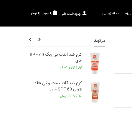
ویژه
مجله زیبایی
0
مورد
-
0 تومان
ورود/ثبت نام
مرتبط
مای
کرم ضد آفتاب بی رنگ SPF 60
مای
288,108 تومان
ص پوست لایت
کرم ضد آفتاب مات رنگی فاقد
چربی SPF 60 مای
335,202 تومان