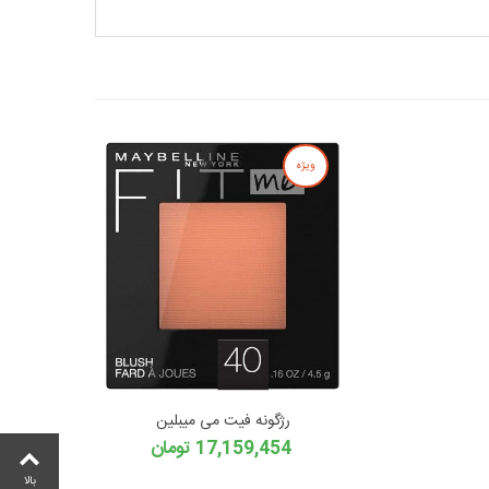
ویژه
رژگونه فیت می میبلین
17,159,454 تومان
بالا