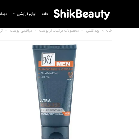
خانه
لوازم آرایشی
بهدا
خانه
>
بهداشتی
>
محصولات مراقبت از پوست
>
مراقبتی پوست
>
کر
ضد آفتاب رنگ طبیعی SPF 50
شون
519,425 تومان
ریمل حجم دهنده و بلند کننده تو
این وان تیو بلک...
889,256 تومان