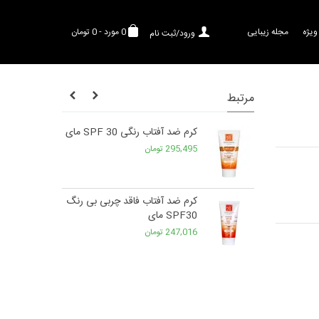
ویژه
مجله زیبایی
0
مورد
-
0 تومان
ورود/ثبت نام
مرتبط
و صورت آقایان
کرم ضد آفتاب رنگی SPF 30 مای
295,495 تومان
کرم ضد آفتاب ضد آب spf 50
کرم ضد آفتاب فاقد چربی بی رنگ
SPF30 مای
247,016 تومان