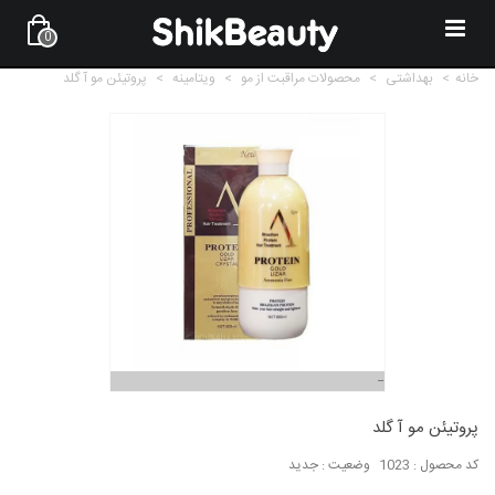
0
خانه
>
بهداشتی
>
محصولات مراقبت از مو
>
ویتامینه
>
پروتیئن مو آ گلد
پروتیئن مو آ گلد
کد محصول :
1023
وضعیت :
جدید