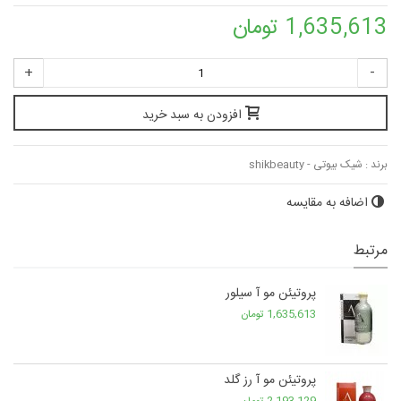
1,635,613 تومان
+
-
افزودن به سبد خرید
برند :
شیک بیوتی - shikbeauty
اضافه به مقایسه
مرتبط
پروتیئن مو آ سیلور
1,635,613 تومان
پروتیئن مو آ رز گلد