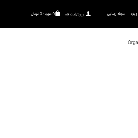
ویژه
مجله زیبایی
0
مورد
-
0 تومان
ورود/ثبت نام
Organic Moistur