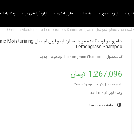
شتی
لوازم اصلاح
برند‌ها
عطر و ادکلن
لوازم آرایشی مو
پیشنهادات 
 عصاره لیمو لیبل ام مدل Organic Moisturising Lemongrass Shampoo
شامپو مرطوب کننده مو با عصاره لیمو لیبل ام مدل ising
Lemongrass Shampoo
کد محصول :
Lemongrass Shampoo
وضعیت :
جدید
1,267,096 تومان
این محصول در انبار موجود نیست
برند :
لیبل ام - label m
اضافه به مقایسه