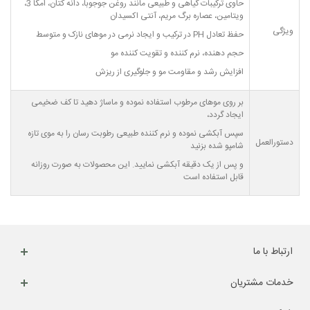
حاوی ترکیبات گیاهی و طبیعی مانند روغن جوجوبا، دانه کتان، امگا 3،
ویتامین، عصاره برگ مریم، آنتی اکسیدان
ویژگی
حفظ تعادل PH در ترکیب و ایجاد نرمی در موهای نازک و متوسط
حجم دهنده، نرم کننده و تقویت کننده مو
افزایش رشد و مقاومت مو و جلوگیری از ریزش
بر روی موهای مرطوب استفاده نموده و ماساژ دهید تا کف ضخیمی
ایجاد گردد،
سپس آبکشی نموده و نرم کننده طبیعی رطوبت رسان را به موی تازه
دستورالعمل
شامپو شده بزنید
و پس از یک دقیقه آبکشی نمایید. این محصولات به صورت روزانه
قابل استفاده است
ارتباط با ما
خدمات مشتریان