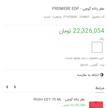
عطر زنانه گوچی - PREMIERE EDP
کد محصول :
P1470006 - 254661
وضعیت :
جدید
22,326,054 تومان
رنگ
این محصول در انبار موجود نیست
برند :
گوچی _ gucci
اضافه به مقایسه
مرتبط
عطر زنانه گوچی - RUSH EDT 75 ML
32,181,284 تومان