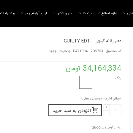
شتی
لوازم اصلاح
برند‌ها
عطر و ادکلن
لوازم آرایشی مو
پیشنهادات 
عطر زنانه گوچی - GUILTY EDT
کد محصول :
P471004 - 206703
وضعیت :
جدید
عطر زنانه گوچی - BAMBOO
عط
Eau de Parfum...
EDP 50 ML
34,164,334 تومان
27,564,170 تومان
27,564,170 تومان
رنگ
عطر زنانه گوچی - BAMBOO
ع
R FEMME EDP
EDP
27,564,170 تومان
15,926,734 تومان
اخطار: آخرین موجودی فعلی!
+
افزودن به سبد خرید
-
برند :
گوچی _ gucci