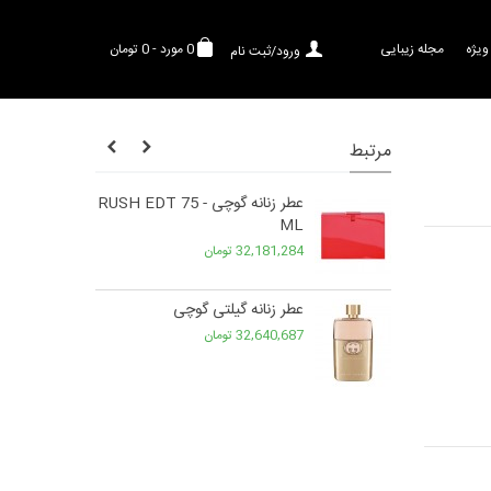
ویژه
مجله زیبایی
0
مورد
-
0 تومان
ورود/ثبت نام
مرتبط
ر زنانه گوچی - Gucci Guilty
عطر زنانه گوچی - RUSH EDT 75
ML
32,181,284 تومان
طر زنانه گوچی - GUILTY LOVE
عطر زنانه گیلتی گوچی
POU
32,640,687 تومان