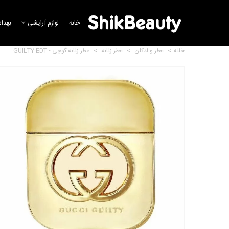
خانه
لوازم آرایشی
بهدا
خانه
>
عطر و ادکلن
>
عطر زنانه
>
عطر زنانه گوچی - GUILTY EDT
عطر زنانه گیلتی ابسلوت گوچی
36,842,260 تومان
عطر زنانه گوچی - Gucci Bloom
Acqua di Fiori Eau...
14,407,704 تومان