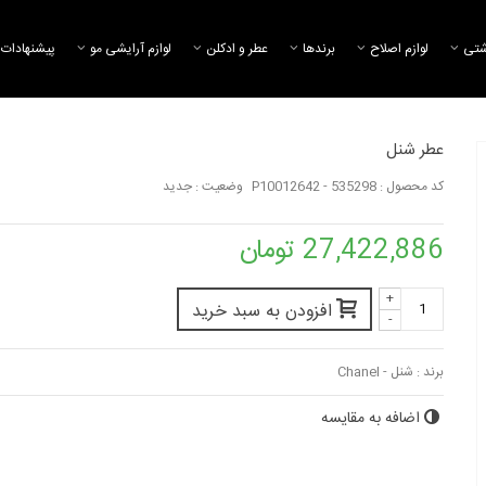
شتی
لوازم اصلاح
برند‌ها
عطر و ادکلن
لوازم آرایشی مو
پیشنهادات 
عطر شنل
کد محصول :
P10012642 - 535298
وضعیت :
جدید
27,422,886 تومان
+
افزودن به سبد خرید
-
برند :
شنل - Chanel
اضافه به مقایسه