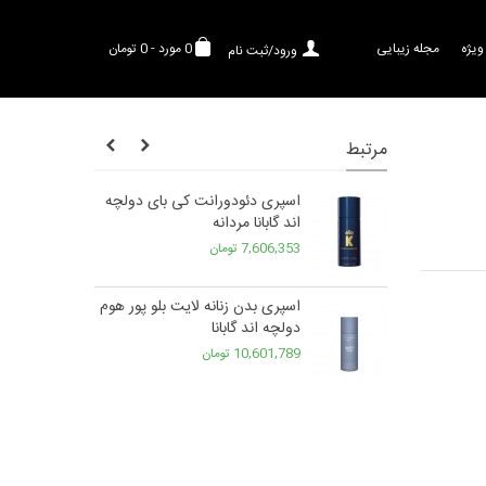
ویژه
مجله زیبایی
0
مورد
-
0 تومان
ورود/ثبت نام
مرتبط
ند گابانا پور
اسپری دئودورانت کی بای دولچه
اند گابانا مردانه
7,606,353 تومان
 پور هوم مردانه
اسپری بدن زنانه لایت بلو پور هوم
دولچه اند گابانا
10,601,789 تومان