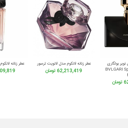
نویر بولگاری
عطر زنانه لانکوم مدل لانویت ترسور
عطر زنانه لانکوم
BVLGARI Sp
62,213,419 تومان
29,809,819
ان