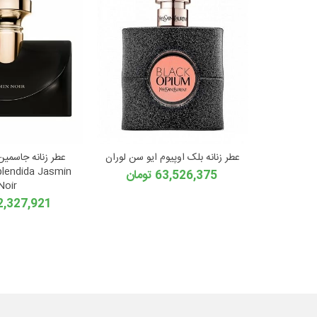
عطر زنانه بلک اوپیوم ایو سن لوران
عطر زنانه جاسمین 
lendida Jasmin
63,526,375 تومان
Noir
62,327,921 توم