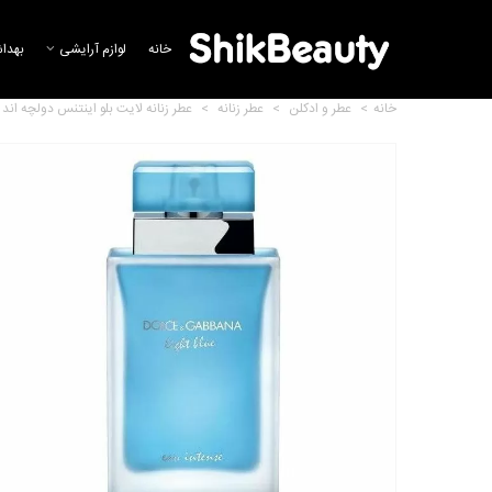
خانه
لوازم آرایشی
بهدا
خانه
>
عطر و ادکلن
>
عطر زنانه
>
عطر زنانه لایت بلو اینتنس دولچه اند گا
عطر مردانه دولچه اند گابانا لایت
بلو پور هوم...
37,423,555 تومان
عطر کی با دولچه اند گابانا ادو
پرفیوم مردانه
38,783,757 تومان