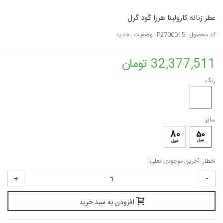
عطر زنانه کارولینا هررا گود گرل
کد محصول :
P2700015
وضعیت :
جدید
32,377,511 تومان
رنگ
سایز
اخطار: آخرین موجودی فعلی!
+
-
افزودن به سبد خرید