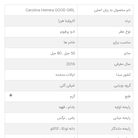
نام محصول به زبان اصلی
Carolina Herrera GOOD GIRL
برند
کارولینا هررا
نوع عطر
ادو پرفیوم
مناسب برای
خانم ها
سایز
50 میل , 80 میل
سال معرفی
2016
کشور مبدا
ایالات متحده
گروه بویایی
شرقی گلی
طبع
گرم
رایحه اولیه
بادام ، قهوه
رایحه میانی
یاس , نرگس
رایحه ماندگار
دانه تونکا ، کاکائو