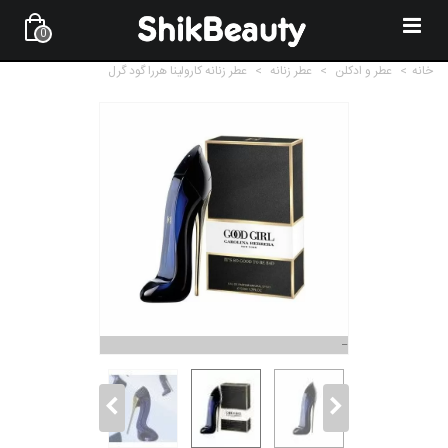
0
خانه
>
عطر و ادکلن
>
عطر زنانه
>
عطر زنانه کارولینا هررا گود گرل