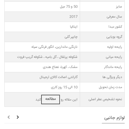
سایز
50 و 75 میل
سال معرفی
2017
کشور مبدا
ایتالیا
گروه بویایی
چایپر گلی
رایحه اولیه
نارنگی ماندارین، انگور فرنگی سیاه
رایحه میانی
شکوفه پرتقال ، گل بامیه ، شکوفه گریپ فروت
رایحه ماندگار
مشک ، کهربا، نعناع هندی
دیگر ویژگی ها
گارانتی اصالت کالای ارجینال
مدت زمان تحویل
10 الی 15 روز کاری
مطالعه
نحوه تشخیص عطر اصلی
این مقاله رو
کنید
لوازم جانبی