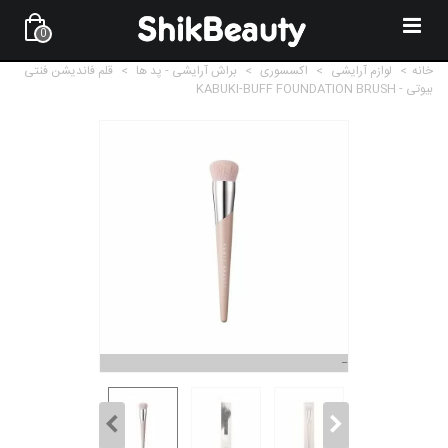
0
خانه
>
لوازم آرایشی
>
اکسسوری
>
براش آرایشی - پد ها
>
قلم فاندیشن فنتی
بیوتی - KABUKI-BUFF FOUNDATION BRUSH