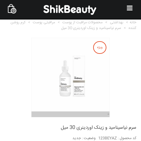
0
خانه
>
بهداشتی
>
محصولات مراقبت از پوست
>
مراقبتی پوست
>
کرم روشن
کننده
>
سرم نیاسینامید و زینک اوردینری 30 میل
ویژه
سرم نیاسینامید و زینک اوردینری 30 میل
کد محصول :
123BEYAZ
وضعیت :
جدید