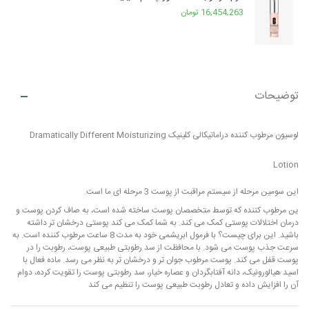
16,454,263 تومان
توضیحات
لوسیون مرطوب کننده دراماتیکالی کلینیک Dramatically Different Moisturizing
Lotion
این سومین مرحله از سیستم مراقبت از پوست 3 مرحله ای ما است.
ین مرطوب کننده که توسط متخصصان پوست ساخته شده است، به صاف کردن پوست و
درمان اختلالات پوستی کمک می کند. به شما کمک می کند پوستی درخشان تر داشته
باشید. این برای چیست؟ با فرمول ابریشمی خود به مدت 8 ساعت مرطوب کننده است. به
سرعت جذب پوست می شود. با محافظت از سد رطوبتی طبیعی پوست، رطوبت را در
پوست قفل می کند. پوست مرطوب جوان تر و درخشان تر به نظر می رسد. ماده فعال با
اسید هیالورونیک، دانه آفتابگردان و عصاره خیار، سد رطوبتی پوست را تقویت کرده، دوام
آن را افزایش داده و تعادل رطوبت طبیعی پوست را تنظیم می کند