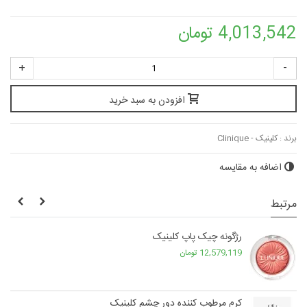
4,013,542 تومان
+
-
افزودن به سبد خرید
برند :
کلینیک - Clinique
اضافه به مقایسه
مرتبط
رژگونه چیک پاپ کلینیک
12,579,119 تومان
کرم مرطوب کننده دور چشم کلینیک