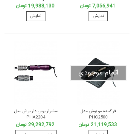
7,056,941 تومان
19,988,130 تومان
نمایش
نمایش
اتمام موجودی
فر کننده مو بوش مدل
سشوار برس دار بوش مدل
PHA2204
PHC2500
21,119,533 تومان
29,292,792 تومان