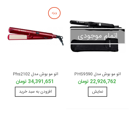
ویژه
اتمام موجودی
اتو مو بوش مدل PHS9590
اتو مو بوش مدل Phs2102
22,926,762 تومان
34,391,651 تومان
نمایش
افزودن به سبد خرید