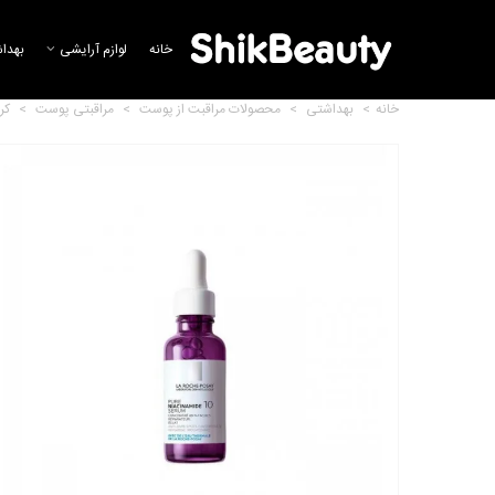
خانه
لوازم آرایشی
بهدا
خانه
>
بهداشتی
>
محصولات مراقبت از پوست
>
مراقبتی پوست
>
کر
سرم ویتامین C + E + F بوستر
سیمپل
4,963,397 تومان
سرم دور چشم روشن کننده کافئین
و چای سبز اینیسفری
9,972,966 تومان