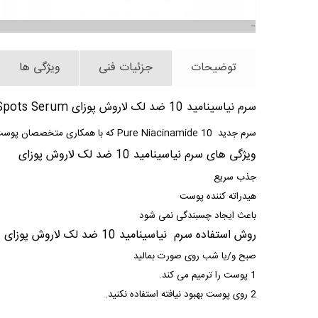
توضیحات
جزئیات فنی
ویژگی ها
سرم نیاسینامید 10 ضد لک لاروش پوزای Pure Niacinamide 10 Anti-Dark Spots Serum
سرم جدید Pure Niacinamide 10 که با همکاری متخصصان پوست ساخته شده است، فرموله شده با 10% نیاسینامید خالص است که هر نقطه تیره، مشکلات رنگدانه و تیرگی و ناهمواری پوست را اصلاح می کند.
ویژگی های
سرم نیاسینامید 10 ضد لک لاروش پوزای
جذب سریع
هیدراته کننده پوست
باعث ایجاد چسبندگی نمی شود
روش استفاده سرم نیاسینامید 10 ضد لک لاروش پوزای
صبح و/یا شب روی صورت بمالید
1 پوست را ترمیم می کند.
2 روی پوست بهبود نیافته استفاده نکنید.