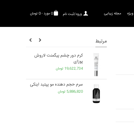
ویژه
مجله زیبایی
0
مورد
-
0 تومان
ورود/ثبت نام
مرتبط
کی
کرم دور چشم پیگمنت لاروش
پوزای
19,622,734 تومان
ونیک اسید
سرم حجم دهنده مو پپتید اینکی
5,886,820 تومان