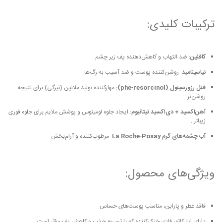
ترکیبات کلیدی:
کافئین
: ضد التهاب و کاهش‌دهنده پف زیر چشم
.
نیاسینامید
: روشن‌کننده پوست و ضد آسیب به رگ‌ها
.
فنل رزورسینول (phe‑resorcinol)
: مهار‌کننده تولید ملانین (تیرگی) برای نتیجه
روشن‌تر
آهن‌اکسید + دی‌اکسید تیتانیوم
: ایجاد جلوه لومینوس و پوشش ملایم برای جلوه فوری
زیباتر
.
آب چشمه‌های گرم La Roche‑Posay
: مرطوب‌کننده و آرام‌بخش.
ویژگی‌های محصول:
فاقد عطر و پارابن، مناسب پوست‌های حساس
دارای اپلیکاتور فلزی خنک‌کننده که با تسریع جذب و کاهش پف مؤثر است
.