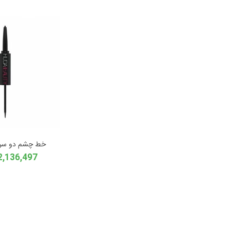
خط چشم دو سر 
12,136,497 توم