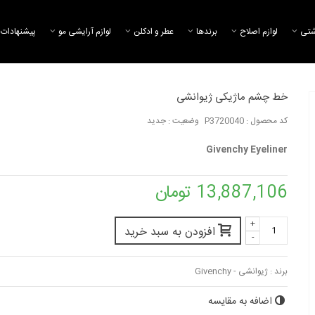
شتی
لوازم اصلاح
برند‌ها
عطر و ادکلن
لوازم آرایشی مو
پیشنهادات 
خط چشم ماژیکی ژیوانشی
کد محصول :
P3720040
وضعیت :
جدید
کرم مرطوب کننده ولوت اسکین
ریسورس پرفکتو ژیوانشی
اولاپلکس
Givenchy Eyeliner
29,468,203 تومان
14,324,192 تومان
13,887,106 تومان
میسلار واتر اسکین ریسورس
پاک کننده دو فاز
پرفکتو ژیوانشی
پرفکتو ژیوانشی
+
17,812,576 تومان
12,531,309 تومان
افزودن به سبد خرید
-
برند :
ژیوانشی - Givenchy
اضافه به مقایسه