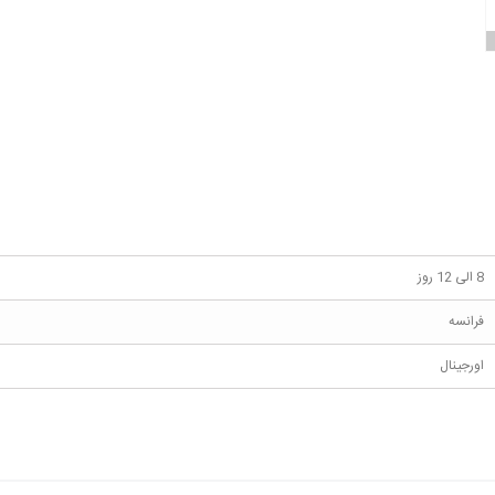
8 الی 12 روز
فرانسه
اورجینال