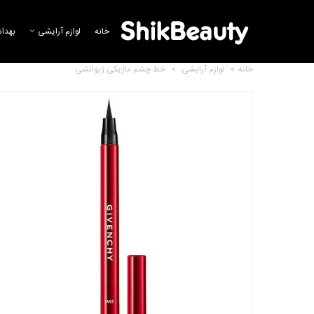
خانه
لوازم آرایشی
بهدا
خانه
>
لوازم آرایشی
>
خط چشم ماژیکی ژیوانشی
کرم کامپکت اسکین پرفکتو
ژیوانشی
24,141,642 تومان
لوسیون اسکین پرفکتو ژیوانشی
21,013,344 تومان