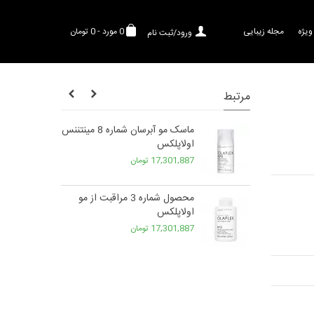
ویژه
مجله زیبایی
0
مورد
-
0 تومان
ورود/ثبت نام
مرتبط
روغن مو باندینگ شماره 7
ماسک مو آبرسان شماره 8 مینتننس
اولاپلکس
17,301,887 تومان
 اسکین ریسورس
محصول شماره 3 مراقبت از مو
اولاپلکس
17,301,887 تومان