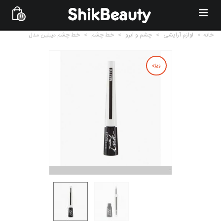
0
خانه
>
لوازم آرایشی
>
چشم و ابرو
>
خط چشم
>
خط چشم میبلین مدل
ویژه