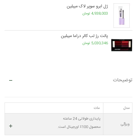
ژل ابرو سوپر لاک میبلین
4,938,003 تومان
پالت رژ لب کالر دراما میبلین
5,030,346 تومان
توضیحات
مدل
مات
پایداری طولانی 24 ساعته
ویژگی
محصول 100٪ اورجینال است.