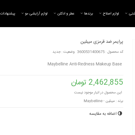
شتی
لوازم اصلاح
برند‌ها
عطر و ادکلن
لوازم آرایشی مو
پیشنهادات 
پرایمر ضد قرمزی میبلین
کد محصول :
3600531400675
وضعیت :
جدید
پرایمر پوشاننده منا
aybelline Pore...
Maybelline Anti-Redness Makeup Base
7,276,463 تومان
2,462,855 تومان
پرایمر هدی بیوتی
7,731,157 تومان
این محصول در انبار موجود نیست
برند :
میبلین - Maybelline
اضافه به مقایسه