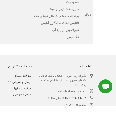
خصوصیات:
دارای بافت کرمی و سبک
ویژگی
پوشاننده نقاط و لک های قرمز پوست
افزایش دهنده ماندگاری آرایش
فرمولاسیون بر پایه آب
فاقد چربی
ارتباط با ما
خدمات مشتریان
دفتر اداری : تهران - خیابان تخت طاوس
سوالات متداول
(خیابان مطهری) - نبش خیابان مفتح -
ارسال و تعویض کالا
پلاک 181
قوانین و مقررات
info at shikbeauty.com
حریم خصوصی
021-22698207
(داخلی 104)
ساعت کار 9 الی 17