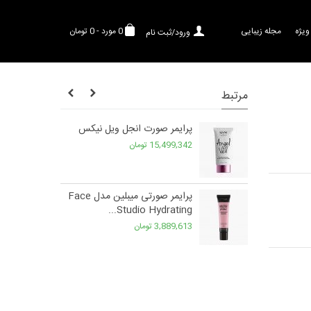
ویژه
مجله زیبایی
0
مورد
-
0 تومان
ورود/ثبت نام
مرتبط
فذ میبلین
پرایمر صورت انجل ویل نیکس
M
15,499,342 تومان
 مدل پرفکشن
پرایمر صورتی میبلین مدل Face
Studio Hydrating...
3,889,613 تومان