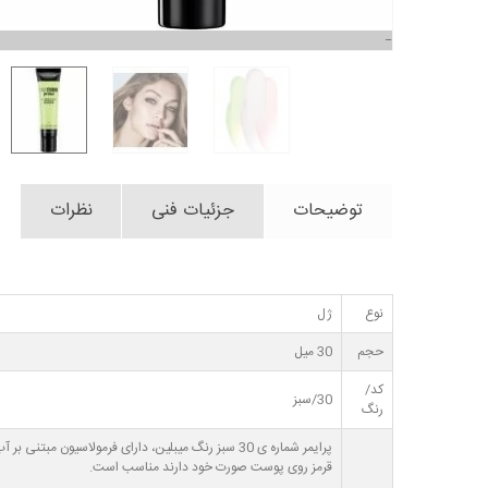
توضیحات
جزئیات فنی
نظرات
نوع
ژل
حجم
30 میل
کد/
30/سبز
رنگ
پرایمر شماره ی 30 سبز رنگ میبلین، دارای فرمولاس
قرمز روی پوست صورت خود دارند مناسب است.