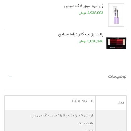
ژل ابرو سوپر لاک میبلین
4,938,003 تومان
پالت رژ لب کالر دراما میبلین
5,030,346 تومان
توضیحات
LASTING FIX
مدل
آرایش شما را مات و تا 16 ساعت نگه می دارد
بافت سبک