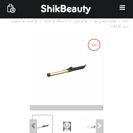
0
خانه
>
لوازم آرایشی مو
>
لوازم برقی
>
دستگاه فر کننده
>
فر کننده مو بابیلیس
مدل C425E
ویژه