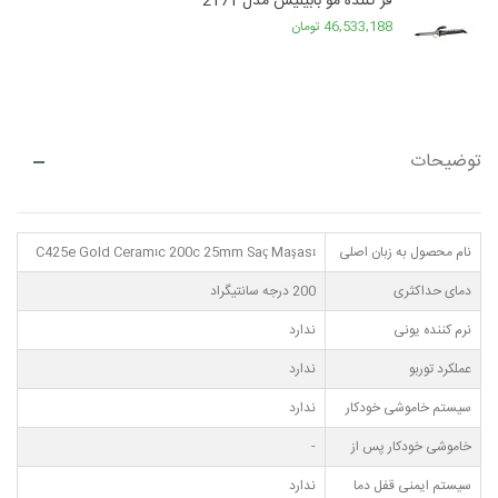
فر کننده مو بابیلیس مدل 2171
46,533,188 تومان
توضیحات
نام محصول به زبان اصلی
C425e Gold Ceramıc 200c 25mm Saç Maşası
دمای حداکثری
200 درجه سانتیگراد
نرم کننده یونی
ندارد
عملکرد توربو
ندارد
سیستم خاموشی خودکار
ندارد
خاموشی خودکار پس از
-
سیستم ایمنی قفل دما
ندارد