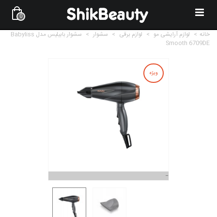
0
خانه
>
لوازم آرایشی مو
>
لوازم برقی
>
سشوار
>
سشوار بابیلیس مدل Babyliss
Smooth 6709DE
ویژه