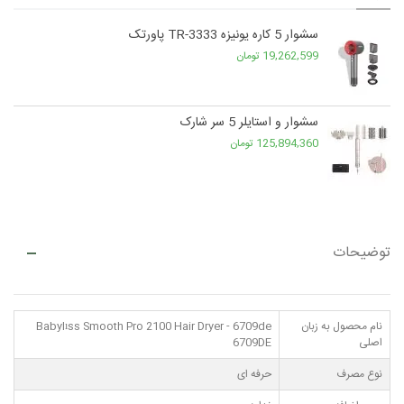
سشوار 5 کاره یونیزه TR-3333 پاورتک
19,262,599 تومان
سشوار و استایلر 5 سر شارک
125,894,360 تومان
توضیحات
نام محصول به زبان
Babylıss Smooth Pro 2100 Hair Dryer - 6709de
اصلی
6709DE
نوع مصرف
حرفه ای