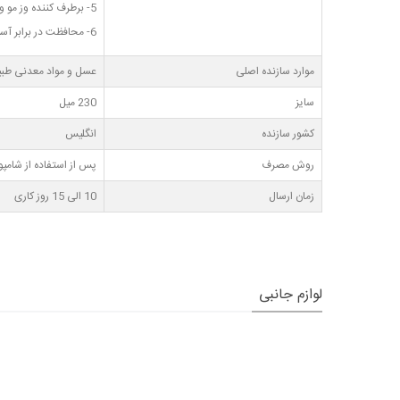
5- برطرف کننده وز مو و ضد استاتیک
6- محافظت در برابر آسیب ناشی از نور خورشید، باد و عوامل زیست محیطی
موارد سازنده اصلی
عسل و مواد معدنی طب
سایز
230 میل
کشور سازنده
انگلیس
روش مصرف
پس از استفاده از شامپو ماسک مو
زمان ارسال
10 الی 15 روز کاری
لوازم جانبی