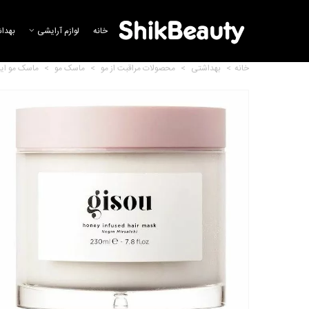
خانه
لوازم آرایشی
بهدا
خانه
>
بهداشتی
>
محصولات مراقبت از مو
>
ماسک مو
>
ماسک مو این
نرم کننده مو اینفیوزد عسل گیسو
14,196,866 تومان
روغن مو اینفیوزد عسل گیسو
18,763,999 تومان