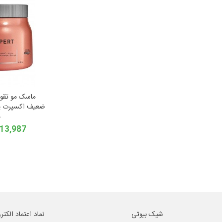
ماسک مو تقو
م
47,613,987
شیک بیوتی
نماد اعتماد الکتر