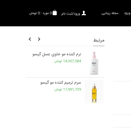
ویژه
مجله زیبایی
0
مورد
-
0 تومان
ورود/ثبت نام
مرتبط
نرم کننده مو حاوی عسل گیسو
14,307,584 تومان
 پروپلیس گیسو
سرم ترمیم کننده مو گیسو
17,991,739 تومان