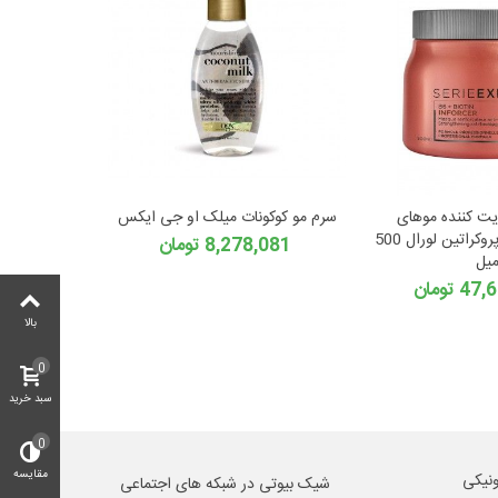
یت کننده موهای
سرم مو کوکونات میلک او جی ایکس
ضعیف اکسپرت پروکراتین لورال 500
8,278,081 تومان
یل
 تومان
بالا
0
سبد خرید
0
مقایسه
ونیکی
شیک بیوتی در شبکه های اجتماعی