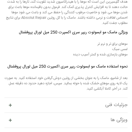
هدف گلیسیرین این است که موها را با هیدراتاسیون شدید تقویت کند، تارها را به شدت
حالت دهند تا به افزایش کنترل پذیری کمک کند. فرمول بدون باقیمانده موها باعث براق
شدن موها می شود و خاصیت مرطوب کنندگی را حفظ می کند و باعث می شود موها
احساس لطافت و نرمی داشته باشند. ماسک را با کل روتین Absolut Repair برای نتایج
مطلوب جفت کنید.
ویژگی ماسک مو ابسولوت ریپر سری اکسپرت 250 میل لورال پروفشنال
موهای براق تر و نرم تر
لمس سبک
موهای بازسازی شده و کمتر آسیب دیده
نحوه استفاده ماسک مو ابسولوت ریپر سری اکسپرت 250 میل لورال پروفشنال
بعد از شامپو، ماسک را به عنوان بخشی از روتین دوش گرفتن خود استفاده کنید. به صورت
یک لایه روی موهای خشک شده با حوله بمالید. سپس، اجازه دهید حدود ده دقیقه عمل
کند. در آخر، کاملا آبکشی کنید.
جزئیات فنی
ویژگی ها