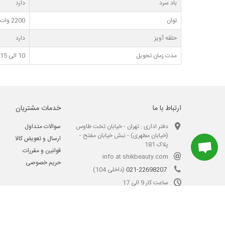
باد سرد
دارد
توان
2200 وات
حلقه آویز
دارد
مدت زمان تحویل
10 الی 15 روز کاری
ارتباط با ما
خدمات مشتریان
دفتر اداری : تهران - خیابان تخت طاوس
سوالات متداول
(خیابان مطهری) - نبش خیابان مفتح -
ارسال و تعویض کالا
پلاک 181
قوانین و مقررات
info at shikbeauty.com
حریم خصوصی
021-22698207
(داخلی 104)
ساعت کار 9 الی 17
کلیه حقوق این سایت متعلق به فروشگاه آنلاین شیک بیوتی می‌باشد.