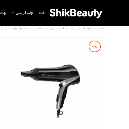
خانه
لوازم آرایشی
بهدا
خانه
>
لوازم آرایشی مو
>
لوازم برقی
>
سشوار
>
سشوار براون سری 7 مدل Braun Stain HD710
ویژه
سشوار رمینگتون مدل
Remington D5950
16,994,216 تومان
سشوار بابیلیس مدل Babyliss
Smooth 6709DE
29,553,084 تومان