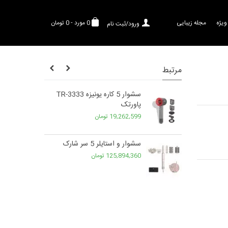
ویژه
مجله زیبایی
0
مورد
-
0 تومان
ورود/ثبت نام
مرتبط
AC93
سشوار 5 کاره یونیزه TR-3333
پاورتک
19,262,599 تومان
سشوار رمینگتون سری Air 3D
سشوار و استایلر 5 سر شارک
125,894,360 تومان