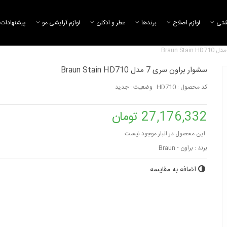
شتی
لوازم اصلاح
برند‌ها
عطر و ادکلن
لوازم آرایشی مو
پیشنهادات 
سشوار براون سری 7 مدل Braun Stain HD710
کد محصول :
HD710
وضعیت :
جدید
سشوار بابیلیس مدل 6604rpe
سشوار رمینگتون مدل 00
17,638,376 تومان
22,462,145 تومان
27,176,332 تومان
این محصول در انبار موجود نیست
سشوار براون مدل typ3519
برند :
براون - Braun
مدل D7777
10,664,194 تومان
33,803,734 تومان
اضافه به مقایسه