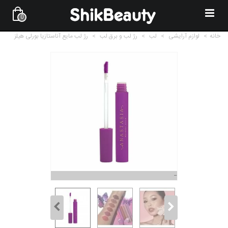
0
خانه
>
لوازم آرایشی
>
لب
>
رژ لب و برق لب
>
رژ لب مایع آناستازیا بورلی هیلز