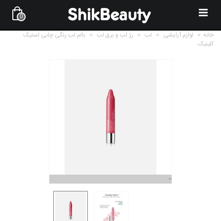
0
خانه
>
لوازم آرایشی
>
لب
>
رژ لب و برق لب
>
بالم لب رنگی چابی استیک
کلینیک