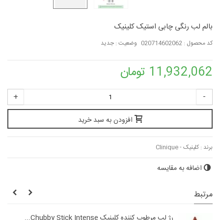
بالم لب رنگی چابی استیک کلینیک
کد محصول :
020714602062
وضعیت :
جدید
11,932,062 تومان
+
-
افزودن به سبد خرید
برند :
کلینیک - Clinique
اضافه به مقایسه
مرتبط
رژ لب مرطوب کننده کلینیک Chubby Stick Intense...