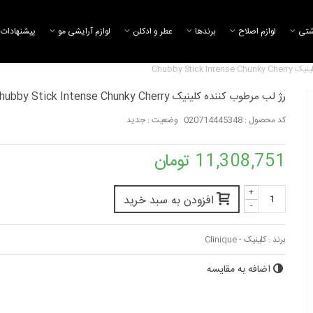
شتی
لوازم اصلاح
برند‌ها
عطر و ادکلن
لوازم آرایشی مو
پیشنهادات 
Chubby Stick 
رژ لب مرطوب کننده کلینیک Chubby Stick Intense Chunky Cherry
کد محصول :
020714445348
وضعیت :
جدید
بالم لب رنگی چابی استیک کلینیک
رژ لب مرطوب کنند
 Stick Intense...
11,932,062 تومان
11,308,751 تومان
11,308,751 تومان
+
رژ لب مرطوب کنند
افزودن به سبد خرید
-
 Stick Intense...
11,308,751 تومان
برند :
کلینیک - Clinique
اضافه به مقایسه