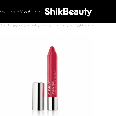
خانه
لوازم آرایشی
بهدا
خانه
>
لوازم آرایشی
>
لب
>
رژ لب و برق لب
>
رژ لب مرطوب کننده کلینیک Intense Chunky Cherry