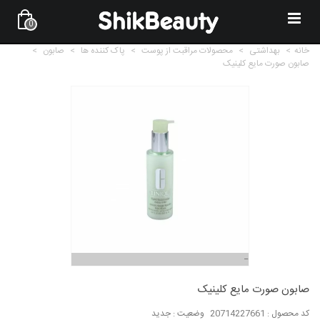
0
خانه
>
بهداشتی
>
محصولات مراقبت از پوست
>
پاک کننده ها
>
صابون
>
صابون صورت مایع کلینیک
صابون صورت مایع کلینیک
کد محصول :
20714227661
وضعیت :
جدید