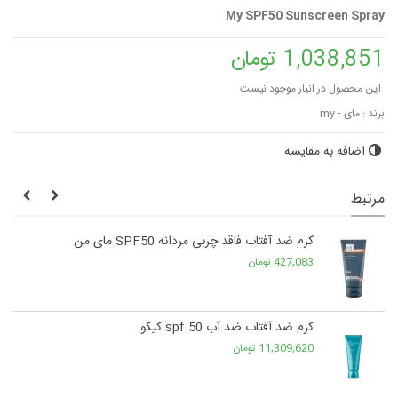
My SPF50 Sunscreen Spray
1,038,851 تومان
این محصول در انبار موجود نیست
برند :
مای - my
اضافه به مقایسه
مرتبط
کرم ضد آفتاب فاقد چربی مردانه SPF50 مای من
427,083 تومان
کرم ضد آفتاب ضد آب spf 50 کیکو
11,309,620 تومان