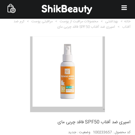
0
خانه
>
بهداشتی
>
محصولات مراقبت از پوست
>
مراقبتی پوست
>
کرم ضد
آفتاب
>
اسپری ضد آفتاب SPF50 فاقد چربی مای
اسپری ضد آفتاب SPF50 فاقد چربی مای
کد محصول :
100233657
وضعیت :
جدید