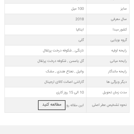
سایز
100 میل
سال معرفی
2018
کشور مبدا
ایتالیا
گروه بویایی
گلی
رایحه اولیه
نارنگی , شکوفه درخت پرتقال
رایحه میانی
گل یاسمن , شکوفه درخت پرتقال
رایحه ماندگار
وانیل , نعناع هندی , مشک
دیگر ویژگی ها
گارانتی اصالت کالای ارجینال
مدت زمان تحویل
10 الی 15 روز کاری
مطالعه کنید
نحوه تشخیص عطر اصلی
این مقاله رو