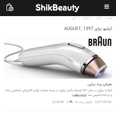
0
خانه
>
بلاگ
>
1397
>
آبان
آرشیو برای AUGUST, 1397
معرفی برند براون
شرکت براون در سال ۱۹۲۱ توسط مکس براون در زمینه ساخت لوازم الکتریکی شخصی زنانه
و مردانه تاسیس شد
ادامه مطلب
1397-09-08
معرفی برند ها
0
3258