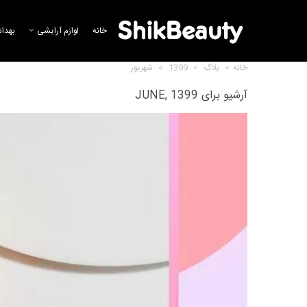
خانه
لوازم آرایشی
بهدا
خانه
>
بلاگ
>
1399
>
شهریور
آرشیو برای JUNE, 1399