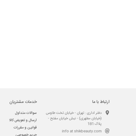
ارتباط با ما
خدمات مشتریان
دفتر اداری : تهران - خیابان تخت طاوس
سوالات متداول
(خیابان مطهری) - نبش خیابان مفتح -
ارسال و تعویض کالا
پلاک 181
قوانین و مقررات
info at shikbeauty.com
حریم خصوصی