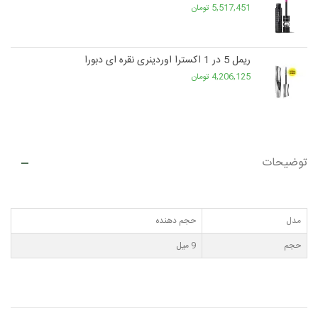
5,517,451 تومان
ریمل 5 در 1 اکسترا اوردینری نقره ای دبورا
4,206,125 تومان
توضیحات
مدل
حجم دهنده
حجم
9 میل