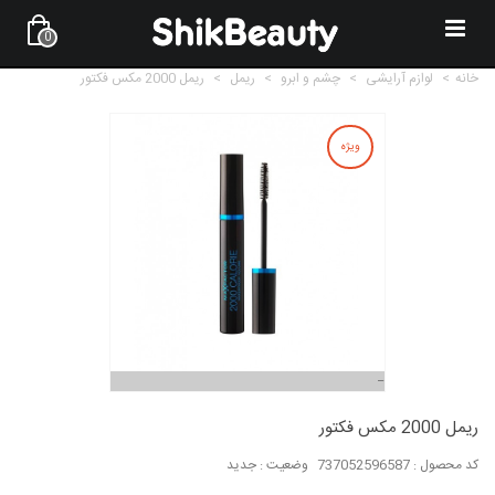
0
خانه
>
لوازم آرایشی
>
چشم و ابرو
>
ریمل
>
ریمل 2000 مکس فکتور
ویژه
ریمل 2000 مکس فکتور
کد محصول :
737052596587
وضعیت :
جدید