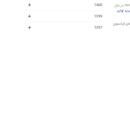
1400
پس از آن تصمیم به این گرفتند که وارد محصولات لاکچری مراقبت از پوست شوند و اولین محصول برند را با عنوان کرم بازسازی همه کاره در سال ۱۹۳۶ معرفی کردند و در سال ۱۹۳۸ در بازار
ید لوازم
1399
l’Orea که یکی از موفق‌ ترین برند های فرانسوی
1397