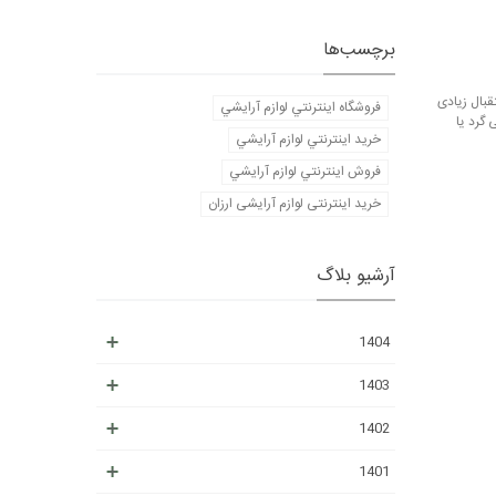
برچسب‌ها
Tendre Nuit , Bocages , Con معرفی کرد که با استقبال زیادی
فروشگاه اينترنتي لوازم آرايشي
شه ی عطرها معمولا شکلی گرد یا
خريد اينترنتي لوازم آرايشي
فروش اينترنتي لوازم آرايشي
خرید اینترنتی لوازم آرایشی ارزان
آرشیو بلاگ
1404
1403
1402
1401