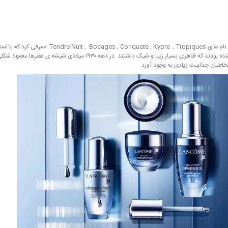
برند لانکوم در اولین سال تاسیس خود در نمایشگاه جهانی بروکسل پنج عطر به نام‌ های quete , Kypre , Tropiques
روبرو شد. عطر‌ های معرفی شده در شیشه هایی زیبا و تزئین شده با طلا ارائه شده بودند که ظاهری بسیار زیبا و شیک داشتند. در دهه ۱۹۳۰ میلادی شی
اطبان جذابیت زیادی به وجود آورد.