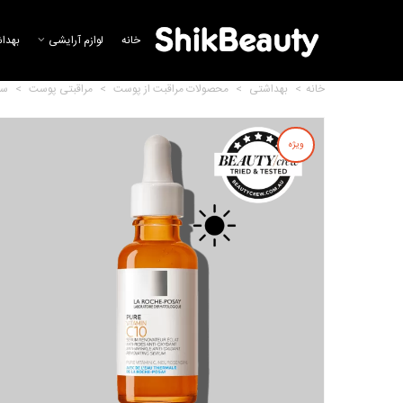
خانه
لوازم آرایشی
بهدا
خانه
>
بهداشتی
>
محصولات مراقبت از پوست
>
مراقبتی پوست
>
سر
ویژه
سرم نیاسینامید 10 ضد لک لاروش
پوزای
25,107,610 تومان
سرم روشن کننده ویتامین سی
گارنیر
3,275,842 تومان