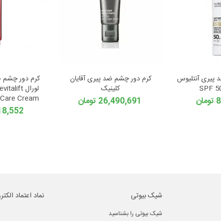
 پیری آنتلیوس
کرم دور چشم ضد پیری آقایان
کرم دور چشم ض
کلینیک
لورال lift
e Care Cream
ان
26,490,691 تومان
9,218,552 
شیک بیوتی
نماد اعتماد الکتر
شیک بیوتی را بشناسید