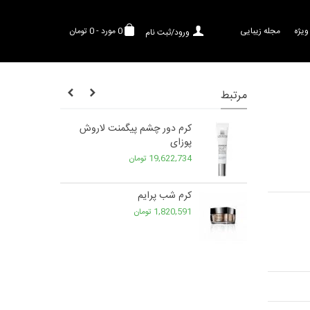
ویژه
مجله زیبایی
0
مورد
-
0 تومان
ورود/ثبت نام
مرتبط
پیری رنرجی
کرم دور چشم پیگمنت لاروش
پوزای
19,622,734 تومان
ی تریپل لانکوم
کرم شب پرایم
1,820,591 تومان