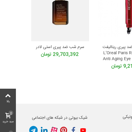
د پیری ریتالیفت
سرم شب ضد پیری استی لادر
L'Oreal Paris Revita
29,703,392 تومان
Anti Aging Ey
تومان
بالا
0
ونیکی
شیک بیوتی در شبکه های اجتماعی
سبد خرید