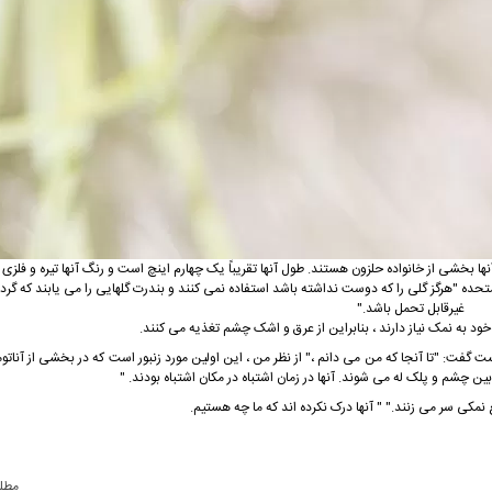
ا بخشی از خانواده حلزون هستند. طول آنها تقریباً یک چهارم اینچ است و رنگ آنها تیره و فلزی 
تحده "هرگز گلی را که دوست نداشته باشد استفاده نمی کنند و بندرت گلهایی را می یابند که گرده
غیرقابل تحمل باشد."
ود به نمک نیاز دارند ، بنابراین از عرق و اشک چشم تغذیه می کنند.
 گفت: "تا آنجا که من می دانم ،" از نظر من ، این اولین مورد زنبور است که در بخشی از آناتوم
چشم و پلک له می شوند. آنها در زمان اشتباه در مکان اشتباه بودند. "
 نمكی سر می زنند." " آنها درک نکرده اند که ما چه هستیم.
مطل