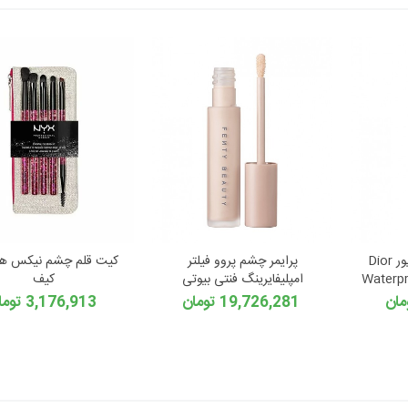
مداد چشم ضد آب دیور Dior
پرایمر چشم پروو فیلتر
کیت قلم چشم نیکس همر
Waterpr
امپلیفایرینگ فنتی بیوتی
کیف
19,726,281 تومان
3,176,913 تومان