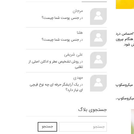
مرجان
در
جنس پوست شما چیست؟
هلنا
 "احساس درد
هنگام بیرون
در
جنس پوست شما چیست؟
ش شود.
علی شریفی
در
روش تشخیص عطر و ادکلن اصلی از
تقلبی
مهدی
در
یک آرایشگر حرفه ای چه نوع قیچی
ق میکروسکوپ
ای نیاز دارد؟
میکروسکوپ ،
جستجوی بلاگ
جستجو