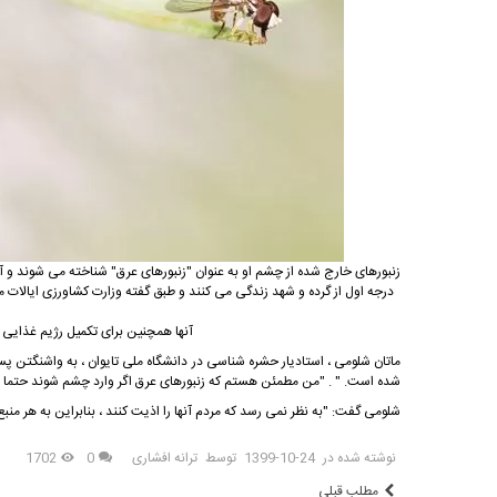
زنبورهای خارج شده از چشم او به عنوان "زنبورهای عرق" شناخته می شوند و آنه
درجه اول از گرده و شهد زندگی می کنند و طبق گفته وزارت کشاورزی ایالات م
آنها همچنین برای تکمیل رژیم غذایی خ
ماتان شلومی ، استادیار حشره شناسی در دانشگاه ملی تایوان ، به واشنگتن پست
شده است. " . "من مطمئن هستم که زنبورهای عرق اگر وارد چشم شوند حتما بین 
شلومی گفت: "به نظر نمی رسد كه مردم آنها را اذیت كنند ، بنابراین به هر منبع
نوشته شده در
1399-10-24
توسط
ترانه افشاری
0
1702
مطلب قبلی