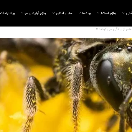
شتی
لوازم اصلاح
برند‌ها
عطر و ادکلن
لوازم آرایشی مو
پیشنهادات 
شم او زندگی می کردند !!