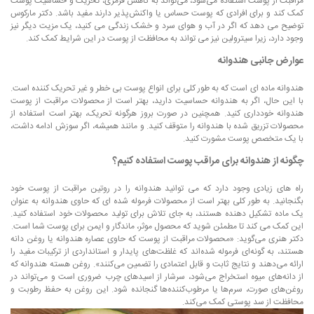
مراقبت از پوست استفاده می‌شود، می‌تواند به کاهش قرمزی، تحریک و حساسیت پوست
کمک کند و برای افرادی که پوست حساس یا واکنش‌پذیر دارند مفید باشد. دکتر مارکوس
توضیح می دهد که اگر در آب و هوای سرد و خشک زندگی می کنید، یک مزیت دیگر نیز
وجود دارد، زیرا سیترولین نیز می تواند به محافظت از پوست در این شرایط کمک کند.
عوارض جانبی هندوانه
هندوانه ماده ای است که به طور کلی برای انواع پوست بی خطر و غیر تحریک کننده است.
با این حال، اگر به هندوانه حساسیت دارید، بهتر است از محصولات مراقبت از پوست
هندوانه خودداری کنید. همچنین در صورت بروز هرگونه تحریک، بهتر است استفاده از
محصولات تزریق شده با هندوانه را متوقف کنید. و مانند همیشه، اگر سوزش ادامه داشت،
با یک متخصص پوست مشورت کنید.
چگونه از هندوانه برای مراقب پوست استفاده کنیم؟
راه های زیادی وجود دارد که می توانید هندوانه را در روتین مراقبت از پوست خود
بگنجانید. به طور کلی بهتر است از محصولات فرموله شده ای که حاوی هندوانه به عنوان
یک ماده تشکیل دهنده هستند، به جای تلاش برای تولید محصولات خود استفاده کنید.
این کمک می کند تا مطمئن شوید که محصول موثر، ماندگار و ایمن برای پوست شما است.
دکتر هنری می‌گوید: «محصولات مراقبت از پوست که حاوی عصاره هندوانه یا روغن دانه
هستند، به گونه‌ای فرموله شده‌اند که غلظت‌های پایدار و استانداردی از ترکیبات مفید را
ارائه می‌دهند و نتایج ثابت و قابل اعتمادی را تضمین می‌کنند». روغن هسته هندوانه که
از دانه‌های میوه استخراج می‌شود، سرشار از اسیدهای چرب ضروری است و می‌تواند در
روغن‌های صورت، سرم‌ها یا مرطوب‌کننده‌ها گنجانده شود. این روغن به حفظ رطوبت و
محافظت از سد پوستی کمک می‌کند.