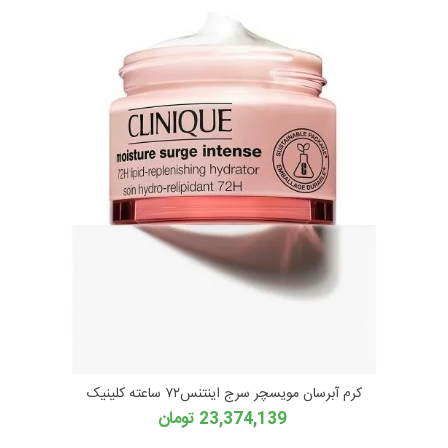
کرم آبرسان مویسچر سرج اینتنس۷۲ ساعته کلینیک
23,374,139 تومان