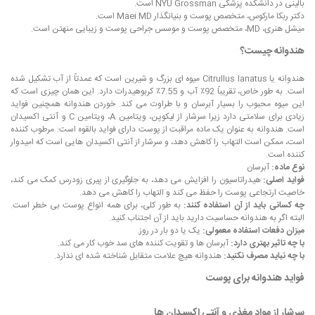
بالینی در دانشکده پزشکی NYU Grossman است.
دکتر ربکا مارکوس، متخصص پوست و بنیانگذار Maei MD است.
میشل هنری، MD، متخصص پوست و موسس جراحی پوست و زیبایی منهتن است.
هندوانه چیست؟
هندوانه یا Citrullus lanatus میوه ای بزرگ و شیرین است که عمدتاً از آب تشکیل شده
است. به طور خاص، تقریباً 92٪ آب و 7.55٪ کربوهیدرات دارد. این همان چیزی است که
این میوه محبوب را بسیار آبرسان و با طراوت می کند. خوردن هندوانه همچنین فواید
زیادی برای سلامتی دارد زیرا سرشار از لیکوپن، ویتامین A، ویتامین C و آنتی اکسیدان
است. هندوانه به عنوان یک ماده مراقبت از پوست دارای فواید بالقوه است: مرطوب کننده
است، ممکن است التهاب را کاهش دهد، و سرشار از آنتی اکسیدان هایی است که امیدوار
کننده است.
نوع ماده:
آبرسان
فواید اصلی:
هیدراتاسیون را افزایش می دهد، به جلوگیری از پیری زودرس کمک می کند،
خاصیت ارتجاعی پوست را حفظ می کند و التهاب را کاهش می دهد.
چه کسانی باید از آن استفاده کنند:
به طور کلی، برای همه انواع پوست بی خطر است.
البته اگر به هندوانه حساسیت دارید باید از آن اجتناب کنید.
میزان دفعات استفاده معمولی:
یک یا دو بار در روز.
با چه تاثیر بهتری دارد:
آبرسان ها و تقویت کننده های سد خوب کار می کند.
با چه نباید مصرف نکنید:
هندوانه هیچ علامت متقابل شناخته شده ای ندارد.
فواید هندوانه برای پوست
سرشار از مواد مغذی و آنتی اکسیدان ها