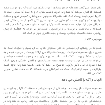
دکتر میچل می گوید: هندوانه حاوی بسیاری از مواد مغذی مهم است که برای پوست مفید
هستند. او اشاره می‌کند که هندوانه حاوی ویتامین‌های A و C است که ممکن است به
کدر یا آسیب‌دیده پوست کمک کند. هندوانه همچنین حاوی آنتی‌اکسیدان قوی و محافظ
دیگری به نام لیکوپن است. دکتر هنری می افزاید: «این آنتی اکسیدان ها به خنثی کردن
رادیکال های آزاد تولید شده توسط اشعه UV و آلاینده های محیطی کمک می کنند.
هندوانه با محافظت از پوست در برابر استرس اکسیداتیو می تواند به جلوگیری از پیری
زودرس، حفظ خاصیت ارتجاعی پوست و ایجاد ظاهری جوان تر کمک کند.
مرطوب کننده:
هندوانه در روزهای گرم تابستان به دلیل محتوای بالای آب آن بسیار با طراوت است. به
همین دلیل، محصولات مراقبت از پوست هندوانه می توانند پوست را مرطوب کرده و به
مبارزه با خشکی پوست کمک کنند. دکتر هنری می‌گوید: «در صورت استفاده موضعی،
می‌تواند به جبران رطوبت پوست، بهبود سطح هیدراتاسیون و کاهش خشکی و زبری کمک
کند.» علاوه بر این، دکتر مارکوس توضیح می دهد که روغن هسته هندوانه حاوی اسید
لینولئیک و اسید آراشیدیک است که اسیدهای چرب هستند که به حفظ غشای سلولی
کمک می کنند.
التهاب و آکنه را کاهش می دهد
محصولات مراقبت از پوست هندوانه غنی از اسیدهای آمینه هستند که آنها را به گزینه ای
عالی برای پوست های مستعد آکنه یا ملتهب تبدیل می کند. دکتر میچل می گوید: برای
برخی از افراد، آنها حتی به بافت پوست کمک می کنند، پوست را روشن می کنند و حتی
درخشندگی خوبی به آن می بخشند. هانری یادداشت می کند. زمانی که هندوانه در