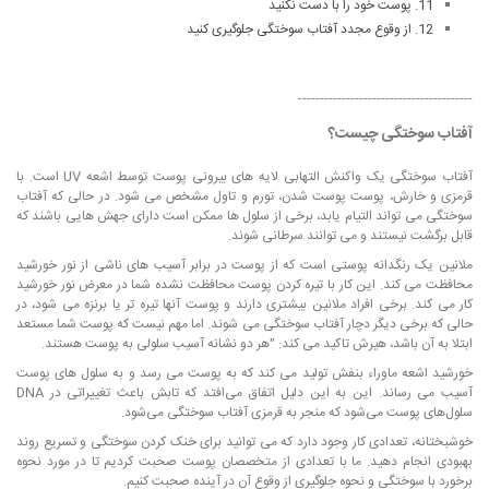
11. پوست خود را با دست نکنید
12. از وقوع مجدد آفتاب سوختگی جلوگیری کنید
----------------------------------------
آفتاب سوختگی چیست؟
آفتاب سوختگی یک واکنش التهابی لایه های بیرونی پوست توسط اشعه UV است. با
قرمزی و خارش، پوست پوست شدن، تورم و تاول مشخص می شود. در حالی که آفتاب
سوختگی می تواند التیام یابد، برخی از سلول ها ممکن است دارای جهش هایی باشند که
قابل برگشت نیستند و می توانند سرطانی شوند.
ملانین یک رنگدانه پوستی است که از پوست در برابر آسیب های ناشی از نور خورشید
محافظت می کند. این کار با تیره کردن پوست محافظت نشده شما در معرض نور خورشید
کار می کند. برخی افراد ملانین بیشتری دارند و پوست آنها تیره تر یا برنزه می شود، در
حالی که برخی دیگر دچار آفتاب سوختگی می شوند. اما مهم نیست که پوست شما مستعد
ابتلا به آن باشد، هیرش تاکید می کند: "هر دو نشانه آسیب سلولی به پوست هستند.
خورشید اشعه ماوراء بنفش تولید می کند که به پوست می رسد و به سلول های پوست
آسیب می رساند. این به این دلیل اتفاق می‌افتد که تابش باعث تغییراتی در DNA
سلول‌های پوست می‌شود که منجر به قرمزی آفتاب سوختگی می‌شود.
خوشبختانه، تعدادی کار وجود دارد که می توانید برای خنک کردن سوختگی و تسریع روند
بهبودی انجام دهید. ما با تعدادی از متخصصان پوست صحبت کردیم تا در مورد نحوه
برخورد با سوختگی و نحوه جلوگیری از وقوع آن در آینده صحبت کنیم.