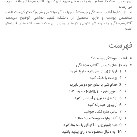
این زمانی است که شما نیاز به یک راه حل سریع دارید، زیرا آفتاب سوختگی واقعا آسیب
می رساند.
اما اول، دقیقاً آفتاب سوختگی چیست؟ و چرا به آن مبتلا می شویم؟ دکتر کیومرث افشار،
متخصص پوست و فارق التحصیل از دانشگاه شهید بهشتی، توضیح می‌دهد:
آفتاب‌سوختگی یک واکنش التهابی لایه‌های بیرونی پوست توسط اشعه‌های فرابنفش
است.
----------------------------------------
فهرست
آفتاب سوختگی چیست؟
راه حل های درمانی آفتاب سوختگی
1. فورا از زیر نور خورشید خارج شوید
2. پوست را خنک کنید
3. حمام شیر یا بلغور جو دوسر بگیرید
4. ایبوپروفن یا NSAIDs مصرف کنید
5. از داخل به بیرون آبرسانی کنید
6. از بیرون هیدراته کنید
7. لباس های گشاد بپوشید
8. آلوئه وارا به پوست خود بمالید
9. هیدوکورتیزون + آکوافور را مخلوط کنید
10. به دنبال محصولات دارای پپتید باشید