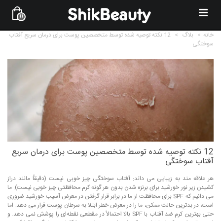
0
خانه
>
بلاگ
>
12 نکته توصیه شده توسط متخصصین پوست برای درمان سریع آفتاب
سوختگی
12 نکته توصیه شده توسط متخصصین پوست برای درمان سریع
آفتاب سوختگی
هر علاقه مند به زیبایی می داند: آفتاب سوختگی چیز خوبی نیست (دقیقاً مانند دراز
کشیدن زیر نور خورشید برای برنزه شدن بدون هر گونه کرم محافظتی چیز خوبی نیست). ما
می دانیم که SPF برای محافظت از ما در برابر قرار گرفتن در معرض آسیب خورشید ضروری
است، در بدترین حالت ممکن، ما را در معرض خطر ابتلا به سرطان پوست قرار می دهد. اما
حتی بهترین کرم ضد آفتاب با SPF بالا احتمالاً در مقطعی نقطه‌ای را پوشش نمی دهد. و