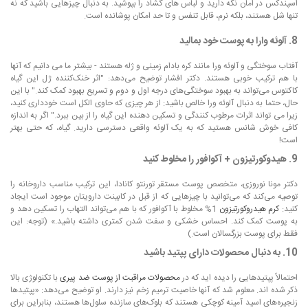
اسپندکس در امان نگه دارید و لباس های گشاد را بپوشید. به دنبال چیزهایی باشید که نه
تنها شل هستند، بلکه نرم، قابل تنفس و تا حد امکان پوشانده است.
8. آلوئه وارا به پوست خود بمالید
آفتاب سوختگی و آلوئه ورا مانند کره بادام زمینی و ژله هستند - بیشتر ما می دانیم که آنها
با هم ترکیب خوبی هستند. دکتر افشار توضیح می‌دهد: "اثر خنک‌کننده ژل این گیاه
کاکتوس می‌تواند به بهبود سوختگی‌های درجه اول و دوم و تسریع بهبود کمک کند." با این
حال، حتما به دنبال آلوئه ورا خالص باشید: از هر چیزی که حاوی الکل است خودداری کنید،
زیرا می تواند اثرات مرطوب کنندگی و تسکین دهنده این گیاه را از بین ببرد." اگر به اندازه
کافی خوش شانس هستید که به یک آلوئه واقعی دسترسی دارید. گیاه، که حتی بهتر
است!
9. هیدوکورتیزون + آکوافور را مخلوط کنید
دکتر مونا نوروزی، متخصص پوست مستقر تورنتو کانادا، این ترکیب مناسب داروخانه را
توصیه می‌کند که می‌توانید با چیزهایی که از قبل در کابینت دارویتان موجود است ایجاد
کنید:
کرم هیدروکورتیزون
1% مخلوط با آکوافور که با هم می‌تواند التهاب را تسکین دهد و
به پوست کمک کند. احساس خشکی و سفت شدن کمتری داشته باشید.» (توجه: این
فقط برای پوست بزرگسالان است.)
10. به دنبال محصولات دارای پپتید باشید
احتمالاً پپتیدهایی را دیده اید که در
محصولات مراقبت از پوست ضد پیری
با تکنولوژی بالا
ذکر شده اند. معلوم شد که آنها خاصیت ترمیم زخم نیز دارند. او توضیح می‌دهد: «پپتیدها
زنجیره‌های اسید آمینه کوچکی هستند که بلوک‌های سازنده سلول‌ها هستند، بنابراین برای