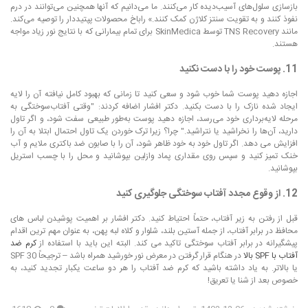
بازسازی سلول‌های آسیب‌دیده کار می‌کنند. ما می‌دانیم که آنها همچنین می‌توانند در درم
نفوذ کنند و به تقویت سنتز کلاژن کمک کنند.» راباخ محصولات پپتیددار را توصیه می‌کند.
مانند TNS Recovery توسط SkinMedica برای تمام بیمارانی که با نتایج نور زیاد مواجه
هستند.
11. پوست خود را با دست نکنید
اجازه دهید پوست شما خوب شود و سعی کنید تا زمانی که بهبود کامل نیافته آن را لایه
ایجاد شده نازک را با دست بکنید. دکتر افشار اضافه کردند: "وقتی آفتاب‌سوختگی به
مرحله لایه‌برداری خود می‌رسد، اجازه دهید پوست به‌طور طبیعی سفت شود، و اگر تاول
دارید، آن‌ها را نخراشید یا نتراشید." چرا؟ زیرا ترک خوردن یک تاول احتمال ابتلا به آن را
افزایش می دهد. اگر تاول خود به خود ظاهر شود، آن را با صابون ضد باکتری ملایم و آب
خنک تمیز کنید و سپس روی مقداری پماد وازلین بپوشانید و محل را با چسب استریل
بپوشانید.
12. از وقوع مجدد آفتاب سوختگی جلوگیری کنید
قبل از رفتن به زیر آفتاب، حتماً احتیاط کنید. دکتر افشار بر اهمیت پوشیدن لباس های
محافظ در برابر آفتاب، از جمله آستین بلند، شلوار و کلاه لبه پهن، به عنوان مهم ترین اقدام
پیشگیرانه در برابر آفتاب سوختگی تاکید می کند. البته این باید با استفاده از
کرم ضد
آفتاب با SPF بالا
در هنگام قرار گرفتن در معرض نور خورشید همراه باشد – ترجیحاً SPF 30
یا بالاتر. به یاد داشته باشید که کرم ضد آفتاب را هر دو ساعت یکبار تجدید کنید، به
خصوص بعد از شنا یا تعریق!