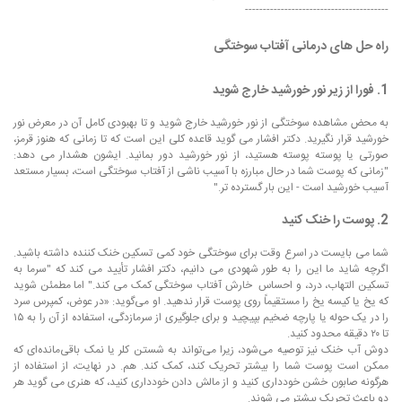
----------------------------------------
راه حل های درمانی آفتاب سوختگی
1. فورا از زیر نور خورشید خارج شوید
به محض مشاهده سوختگی از نور خورشید خارج شوید و تا بهبودی کامل آن در معرض نور
خورشید قرار نگیرید. دکتر افشار می گوید قاعده کلی این است که تا زمانی که هنوز قرمز،
صورتی یا پوسته پوسته هستید، از نور خورشید دور بمانید. ایشون هشدار می دهد:
"زمانی که پوست شما در حال مبارزه با آسیب ناشی از آفتاب سوختگی است، بسیار مستعد
آسیب خورشید است - این بار گسترده تر."
2. پوست را خنک کنید
شما می بایست در اسرع وقت برای سوختگی خود کمی تسکین خنک کننده داشته باشید.
اگرچه شاید ما این را به طور شهودی می دانیم، دکتر افشار تأیید می کند که "سرما به
تسکین التهاب، درد، و احساس خارش آفتاب سوختگی کمک می کند." اما مطمئن شوید
که یخ یا کیسه یخ را مستقیماً روی پوست قرار ندهید. او می‌گوید: «در عوض، کمپرس سرد
را در یک حوله یا پارچه ضخیم بپیچید و برای جلوگیری از سرمازدگی، استفاده از آن را به ۱۵
تا ۲۰ دقیقه محدود کنید.
دوش آب خنک نیز توصیه می‌شود، زیرا می‌تواند به شستن کلر یا نمک باقی‌مانده‌ای که
ممکن است پوست شما را بیشتر تحریک کند، کمک کند. هم. در نهایت، از استفاده از
هرگونه صابون خشن خودداری کنید و از مالش دادن خودداری کنید، که هنری می گوید هر
دو باعث تحریک بیشتر می شوند.