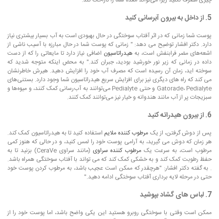
چیزی مصرف نکنید زیرا می‌تواند معده شما را ناراحت کند.
5. از داخل به بیرون آبرسانی کنید
پوست شما زمانی که در اثر آفتاب سوختگی در حال بهبودی است به آب بسیار بیشتری نیاز
دارد. دکتر افشار توضیح می دهد: " زمانی که پوست شما در حال مبارزه با آسیب ناشی از
اشعه‌های مضر فرابنفش است، به
هیدراتاسیون
اضافی نیاز دارد تا مایعاتی را که از دست
داده در زمانی که زیر نور خورشید بودید، جبران کند." به محض اینکه متوجه شدید که
سوخته اید، زمان آن رسیده است که مصرف آب خود را افزایش دهید. هیرش خاطرنشان
می کند که راه های دیگری نیز برای افزایش سریع هیدراتاسیون شما وجود دارد. بستنی‌های
Gatorade، Pedialyte و حتی Pedialyte می‌توانند به آب‌رسانی کمک کنند، و میوه‌ها و
سبزیجات پر از آب مانند هندوانه و خیار نیز می‌توانند کمک کنند.
6. از بیرون هیدراته کنید
پس از دوش گرفتن، از یک
مرطوب کننده ملایم
استفاده کنید تا به هیدراتاسیون کمک کند.
هر زمان که دوش می گیرید، به آرامی پوست خود را لمس کنید، و در حالی که هنوز کمی
مرطوب است، به سرعت یک
مرطوب کننده سراوی
(مانند سراوی CeraVe) بزنید تا به
حفظ رطوبت کمک کند و به خشکی کمک کند که می تواند با آفتاب سوختگی همراه باشد.
. به گفته دکتر افشار: "هرچقدر که ممکن است عجیب باشد، به مرطوب کردن پوست خود
حتی در مرحله لایه برداری آفتاب سوختگی ادامه دهید."
7. لباس های گشاد بپوشید
ممکن است وقتی با سوختگی روبرو هستید این یکی واضح باشد، اما پوست خود را از