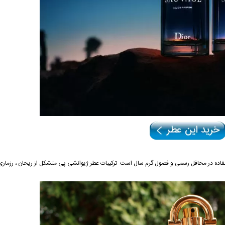
اده در محافل رسمی و فصول گرم سال است. ترکیبات عطر ژیوانشی پی متشکل از ریحان ، رزماری