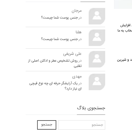
مرجان
در
جنس پوست شما چیست؟
 افزایش
خاب به ما
هلنا
در
جنس پوست شما چیست؟
علی شریفی
لید شد. رایحه تند و شیرین
در
روش تشخیص عطر و ادکلن اصلی از
تقلبی
مهدی
در
یک آرایشگر حرفه ای چه نوع قیچی
ای نیاز دارد؟
جستجوی بلاگ
جستجو