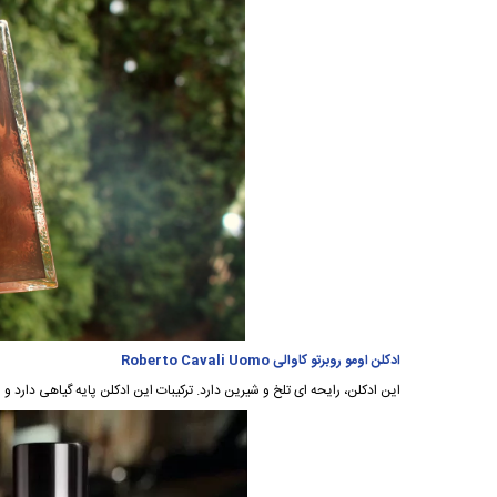
ادکلن اومو روبرتو کاوالی Roberto Cavali Uomo
این ادکلن، رایحه ای تلخ و شیرین دارد. ترکیبات این ادکلن پایه گیاهی دار