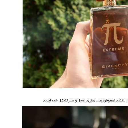
د و از بنفشه، اسطوخودوس، زعفران، عسل و سدر تشکیل شده است.